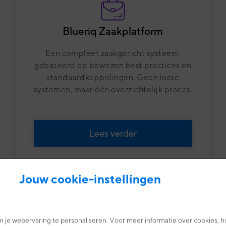
Blueriq Zaakplatform
Een compleet zaakgericht systeem,
gebaseerd op bewezen best practices en
standaardkoppelingen. Geen losse
systemen, maar één overzichtelijk proces.
Lees verder
Jouw cookie-instellingen
 je webervaring te personaliseren. Voor meer informatie over cookies, h