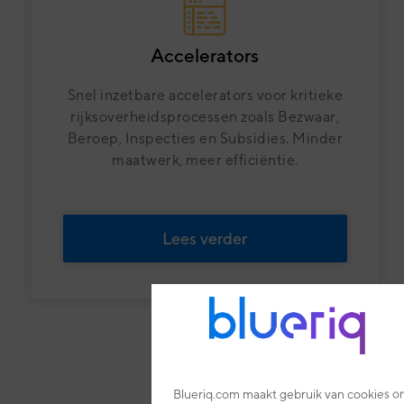
Accelerators
Snel inzetbare accelerators voor kritieke
rijksoverheidsprocessen zoals Bezwaar,
Beroep, Inspecties en Subsidies. Minder
maatwerk, meer efficiëntie.
Lees verder
Blueriq.com maakt gebruik van cookies om