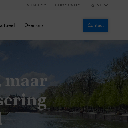
ACADEMY
COMMUNITY
NL
Contact
Actueel
Over ons
Over ons
Ontmoet het team
Werken bij
, maar
s
Stageopdrachten
sering
Contact
Plan een afspraak
d