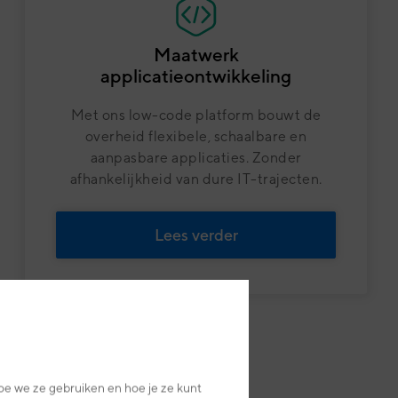
Maatwerk
applicatieontwikkeling
Met ons low-code platform bouwt de
overheid flexibele, schaalbare en
aanpasbare applicaties. Zonder
afhankelijkheid van dure IT-trajecten.
Lees verder
oe we ze gebruiken en hoe je ze kunt