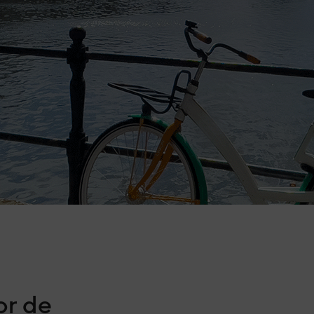
eving
onze experts
or de