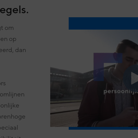
egels.
gt om
sen op
eerd, dan
rs
omlijnen
onlijke
torenhoge
peciaal