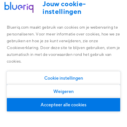
Jouw cookie-
instellingen
Blueriq.com maakt gebruik van cookies om je webervaring te
personaliseren. Voor meer informatie over cookies, hoe we ze
Platform
gebruiken en hoe je ze kunt verwijderen, zie onze
Alles omtrent de technologie achter ons platform
Cookieverklaring. Door deze site te blijven gebruiken, stem je
Overheid
Blueriq Cloud
automatisch in met de voorwaarden rond het gebruik van
Financial Services
cookies.
Nieuwste features
Algemene oplossingen
Algemene oplossingen, geschikt voor iedere markt
Research
Software
Cookie instellingen
Klantcases
Persoonlijke klantreizen
Woningcorporaties
Ontdek wat onze oplossingen kunnen opleveren
Door middel van Dynamic Case Management
Weigeren
Klanten Overheid
Slimme klantinteracties
Voor intelligente en persoonlijke dialogen
Klanten Financial Services
Accepteer alle cookies
door
Ingrid van Baast
Compliance
Klanten Software
Over ons
BLOG
Voor grip op governance, risk en wet & regelgeving