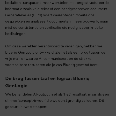
besluiten transparant, maar worstelen met ongestructureerde
informatie zoals vrije tekst of een handgeschreven document.
Generatieve AI (LLM) voert daarentegen moeiteloos
gesprekken en analyseert documenten in een oogwenk, maar
mist de consistentie en verificatie die nodig is voor kritieke
beslissingen.
Om deze werelden verantwoord te verenigen, hebben we
Blueriq GenLogic ontwikkeld. Zie het als een brug tussen de
vrije manier waarop AI communiceert en de strakke,
voorspelbare resultaten die je van Blueriq gewend bent.
De brug tussen taal en logica: Blueriq
GenLogic
We behandelen AI-output niet als ‘het’ resultaat, maar als een
slimme ‘concept-invoer’ die we eerst grondig valideren. Dit
gebeurt in twee stappen: