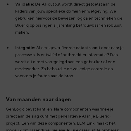
Validatie:
De AI-output wordt direct getoetst aan de
kaders van jouw specifieke domein en wetgeving. We
gebruiken hiervoor de bewezen logica en technieken die
Blueriq oplossingen al jarenlang betrouwbaar en robuust
maken.
Integratie:
Alleen geverifieerde data stroomt door naar je
processen. Is er twijfel of ontbreekt er informatie? Dan
wordt dit direct voorgelegd aan een gebruiker of een
medewerker. Zo behoud je de volledige controle en
voorkom je fouten aan de bron.
V
an maanden naar dagen
GenLogic bevat kant-en-klare componenten waarmee je
direct aan de slag kunt met generatieve AI in je Blueriq-
project.
Een van deze componenten,
LLM Link, maakt het
mogelijk om razendsnel nieuwe AI use cases uit te proberen