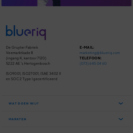
De Gruyter Fabriek
E-MAIL:
Veemarktkade 8
marketing@blueriq.com
(ingang K, kantoor 7120)
TELEFOON:
5222 AE 's Hertogenbosch
(073) 645 04 60
ISO9001, ISO27001,
ISAE 3402 II
en SOC 2 Type I
gecertificeerd
WAT DOEN WIJ?
Het Blueriq Platform
MARKTEN
Blueriq Cloud
Overheid
Nieuwste features