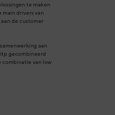
plossingen te maken
 main drivers van
t aan de customer
n samenwerking aan
ditp gecombineerd
e combinatie van low