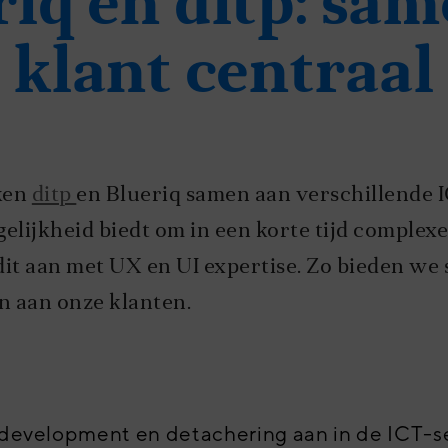
riq en ditp: sam
klant centraal
ken
ditp
en Blueriq samen aan verschillende I
lijkheid biedt om in een korte tijd complex
p dit aan met UX en UI expertise. Zo bieden w
n aan onze klanten.
k development en detachering aan in de ICT-s