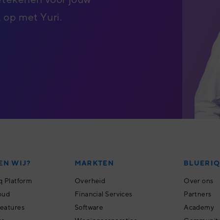
 op met Yuri.
EN WIJ?
MARKTEN
BLUERI
q Platform
Overheid
Over ons
oud
Financial Services
Partners
features
Software
Academy