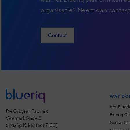
organisatie? Neem dan contact
Contact
WAT DO
Het Blueri
De Gruyter Fabriek
Blueriq Cl
Veemarktkade 8
Nieuwste 
(ingang K, kantoor 7120)