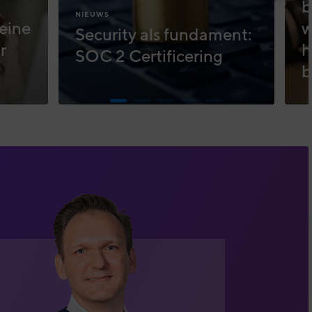
b
NIEUWS
eine
w
Security als fundament:
r
h
SOC 2 Certificering
b