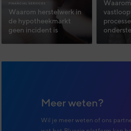
Waarom 
FINANCIAL SERVICES
Waarom herstelwerk in
vastloop
de hypotheekmarkt
processe
geen incident is
onderst
Meer weten?
Wil je meer weten of ons partn
wat het Blueriq platform kan 