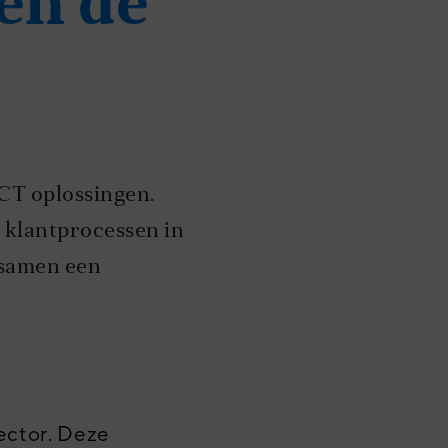
en de
CT oplossingen.
e klantprocessen in
e samen een
ector. Deze