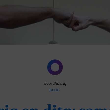
eving
onze experts
door
Blueriq
BLOG