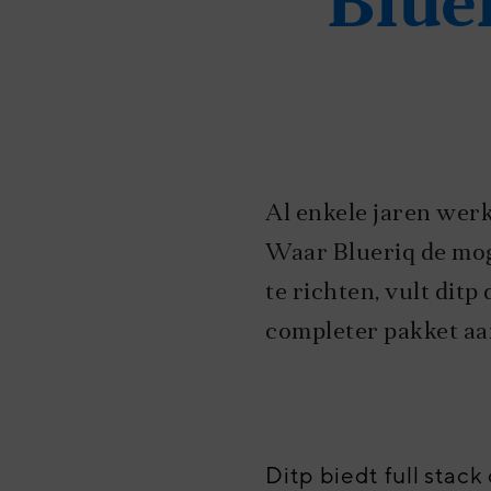
Blue
Al enkele jaren wer
Waar Blueriq de moge
te richten, vult dit
completer pakket aa
Ditp biedt full stac