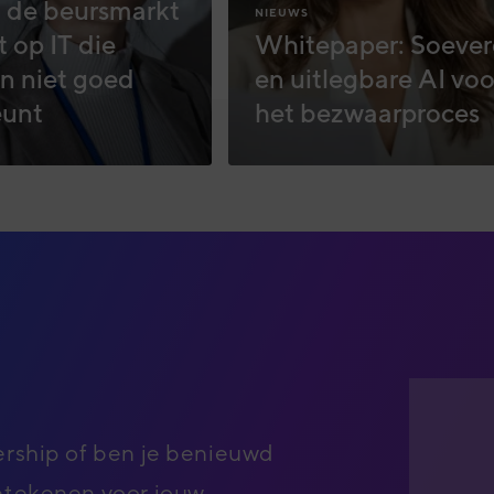
de beursmarkt
NIEUWS
t op IT die
Whitepaper: Soever
n niet goed
en uitlegbare AI voo
eunt
het bezwaarproces
ership of ben je benieuwd
betekenen voor jouw