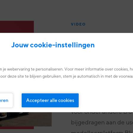
VIDEO
Samenwerkin
Jouw cookie-instellingen
Na deze fijne samenwe
de jaren heen verder 
 je webervaring te personaliseren. Voor meer informatie over cookies, h
oor deze site te blijven gebruiken, stem je automatisch in met de voorwa
meerdere projecten w
van elkaars expertise.
eren
Accepteer alle cookies
partnership geresultee
voor onder andere D
bijgedragen aan de us
modelleerplatform
Bl