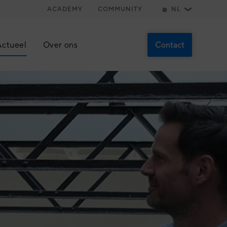
ACADEMY
COMMUNITY
NL
Contact
Actueel
Over ons
Over ons
Ontmoet het team
Werken bij
s
Stageopdrachten
Contact
Plan een afspraak