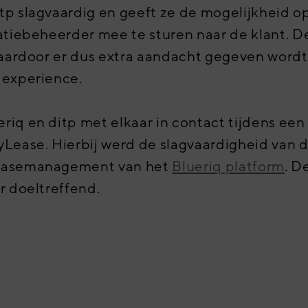
tp slagvaardig en geeft ze de mogelijkheid o
atiebeheerder mee te sturen naar de klant.
De
 waardoor er dus extra aandacht gegeven word
 experience.
riq en ditp met elkaar in contact tijdens ee
yLease. Hierbij werd de
slagvaardigheid van 
casemanagement van het
Blueriq platform
. D
r doeltreffend.