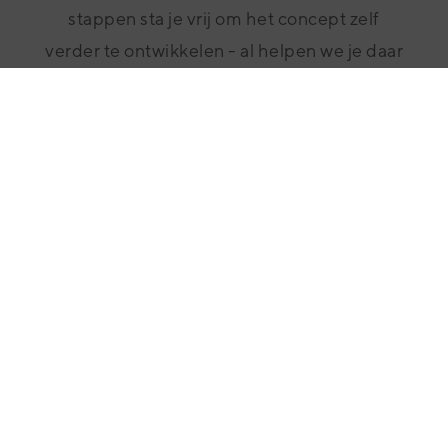
stappen sta je vrij om het concept zelf
verder te ontwikkelen - al helpen we je daar
natuurlijk graag bij.
Meer weten?
Klaar om jouw idee vorm te geven in een korte periode?
Neem dan contact op met Yuri. Samen brengen we de
gebruikerservaring van je klant naar een hoger niveau.