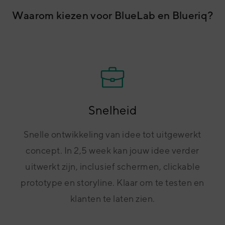
met onze expert services? Waar je ook voor kiest, we stellen je
Waarom kiezen voor BlueLab en Blueriq?
in staat om feedback van klanten altijd snel en efficiënt op te
pakken.
Snelheid
Snelle ontwikkeling van idee tot uitgewerkt
concept. In 2,5 week kan jouw idee verder
uitwerkt zijn, inclusief schermen, clickable
prototype en storyline. Klaar om te testen en
klanten te laten zien.