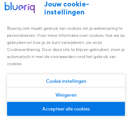
Jouw cookie-
instellingen
Blueriq.com maakt gebruik van cookies om je webervaring te
personaliseren. Voor meer informatie over cookies, hoe we ze
Platform
gebruiken en hoe je ze kunt verwijderen, zie onze
Alles omtrent de technologie achter ons platform
Cookieverklaring. Door deze site te blijven gebruiken, stem je
Overheid
Blueriq Cloud
automatisch in met de voorwaarden rond het gebruik van
Financial Services
cookies.
Nieuwste features
Algemene oplossingen
Algemene oplossingen, geschikt voor iedere markt
Research
Software
Cookie instellingen
Klantcases
Persoonlijke klantreizen
Woningcorporaties
Ontdek wat onze oplossingen kunnen opleveren
Door middel van Dynamic Case Management
Weigeren
Klanten Overheid
Slimme klantinteracties
Voor intelligente en persoonlijke dialogen
Klanten Financial Services
Accepteer alle cookies
Compliance
Klanten Software
Over ons
Voor grip op governance, risk en wet & regelgeving