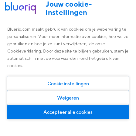
Jouw cookie-
instellingen
Filter posts
Blueriq.com maakt gebruik van cookies om je webervaring te
personaliseren. Voor meer informatie over cookies, hoe we ze
Platform
TOON ALLES
NIEUWS
OVERHEID
gebruiken en hoe je ze kunt verwijderen, zie onze
Alles omtrent de technologie achter ons platform
Cookieverklaring. Door deze site te blijven gebruiken, stem je
Overheid
BLUERIQ PLATFORM
FINANCIAL SERVICES
Blueriq Cloud
automatisch in met de voorwaarden rond het gebruik van
WERKEN BIJ
Financial Services
cookies.
Nieuwste features
Algemene oplossingen
Algemene oplossingen, geschikt voor iedere markt
Research
Software
Cookie instellingen
Klantcases
Persoonlijke klantreizen
Woningcorporaties
Ontdek wat onze oplossingen kunnen opleveren
Door middel van Dynamic Case Management
Weigeren
Klanten Overheid
Slimme klantinteracties
Voor intelligente en persoonlijke dialogen
Klanten Financial Services
Accepteer alle cookies
Compliance
Klanten Software
Over ons
Voor grip op governance, risk en wet & regelgeving