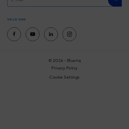
Community
Werken bij
Contact
VOLG ONS
Plan een afspraak
© 2026 - Blueriq
Privacy Policy
Cookie Settings