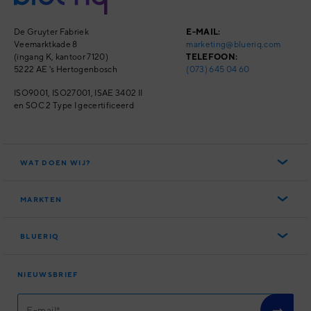
De Gruyter Fabriek
E-MAIL:
Veemarktkade 8
marketing@blueriq.com
(ingang K, kantoor 7120)
TELEFOON:
5222 AE 's Hertogenbosch
(073) 645 04 60
ISO9001, ISO27001,
ISAE 3402 II
en SOC 2 Type I
gecertificeerd
WAT DOEN WIJ?
Het Blueriq Platform
MARKTEN
Blueriq Cloud
Overheid
Nieuwste features
BLUERIQ
Financial Services
Persoonlijke klantreizen
Over ons
Software
Slimme klantinteracties
NIEUWSBRIEF
Partners
Woningcorporaties
Compliance
Academy
Klanten
User Experience