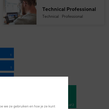
Technical Professional
Technical Professional
oe we ze gebruiken en hoe je ze kunt