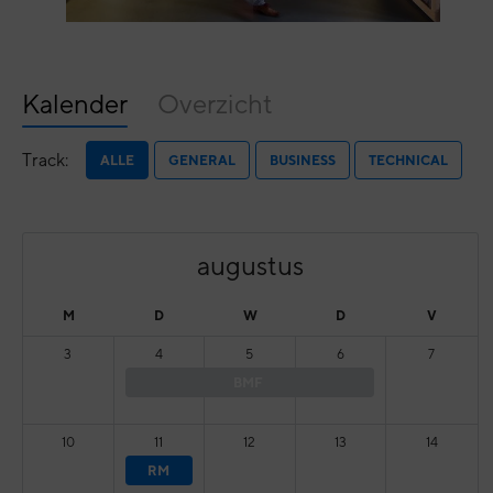
Kalender
Overzicht
Track:
ALLE
GENERAL
BUSINESS
TECHNICAL
augustus
M
D
W
D
V
3
4
5
6
7
BMF
10
11
12
13
14
RM