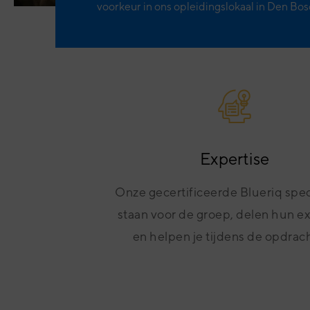
voorkeur in ons opleidingslokaal in Den Bos
Expertise
Onze gecertificeerde Blueriq spec
staan voor de groep, delen hun e
en helpen je tijdens de opdrac