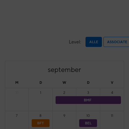
Level:
ALLE
ASSOCIATE
september
M
D
W
D
V
31
1
2
3
4
BMF
7
8
9
10
11
BFT
BEL