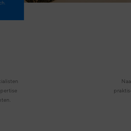
ch.
ialisten
Naas
xpertise
praktis
hten.