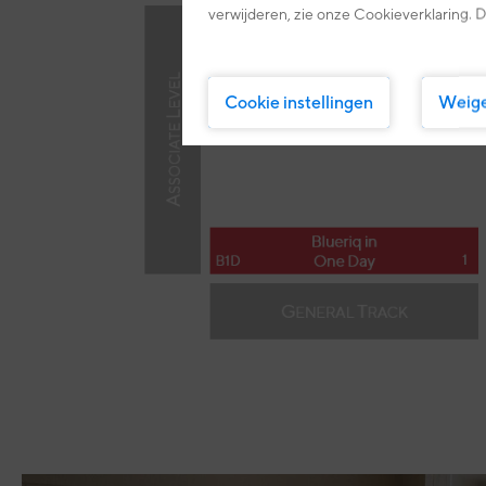
verwijderen, zie onze Cookieverklaring. D
Cookie instellingen
Weig