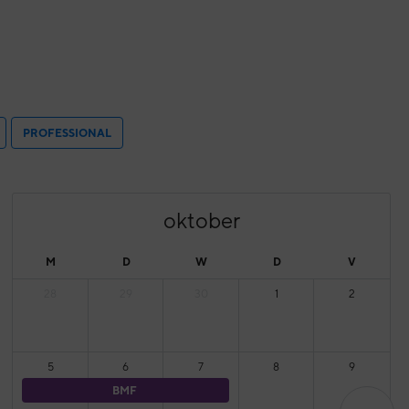
PROFESSIONAL
oktober
M
D
W
D
V
28
29
30
1
2
5
6
7
8
9
BMF