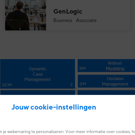
GenLogic
Business Associate
Jouw cookie-instellingen
 je webervaring te personaliseren. Voor meer informatie over cookies, h