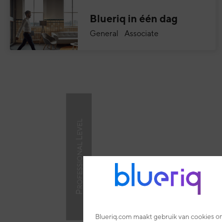
Blueriq in één dag
General Associate
Blueriq.com maakt gebruik van cookies om