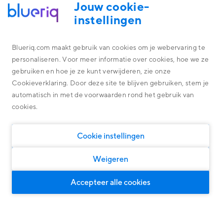
Jouw cookie-
instellingen
ACADEMY
Blueriq.com maakt gebruik van cookies om je webervaring te
personaliseren. Voor meer informatie over cookies, hoe we ze
Robust Modeling
Platform
gebruiken en hoe je ze kunt verwijderen, zie onze
Alles omtrent de technologie achter ons platform
Cookieverklaring. Door deze site te blijven gebruiken, stem je
Overheid
Deze cursus is bestemd voor Business Engineers die willen
Blueriq Cloud
automatisch in met de voorwaarden rond het gebruik van
leren hoe je een robuust model opzet.
Financial Services
cookies.
Nieuwste features
Algemene oplossingen
Algemene oplossingen, geschikt voor iedere markt
Research
Software
Cookie instellingen
Klantcases
Blueriq Academy
Persoonlijke klantreizen
Woningcorporaties
Ontdek wat onze oplossingen kunnen opleveren
Blueriq Academy
Door middel van Dynamic Case Management
Weigeren
Klanten Overheid
Slimme klantinteracties
Voor intelligente en persoonlijke dialogen
Klanten Financial Services
Interesse in deze training?
Accepteer alle cookies
Compliance
Klanten Software
Aanmelden doe je eenvoudig en is binnen 5
Over ons
Voor grip op governance, risk en wet & regelgeving
minuten geregeld.