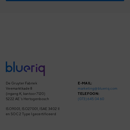
De Gruyter Fabriek
E-MAIL:
Veemarktkade 8
marketing@blueriq.com
(ingang K, kantoor 7120)
TELEFOON:
5222 AE 's Hertogenbosch
(073) 645 04 60
ISO9001, ISO27001,
ISAE 3402 II
en SOC 2 Type I
gecertificeerd