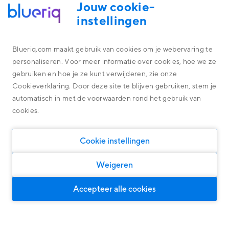
Jouw cookie-
instellingen
ACADEMY
Blueriq.com maakt gebruik van cookies om je webervaring te
personaliseren. Voor meer informatie over cookies, hoe we ze
Blueriq Test Approach
Platform
gebruiken en hoe je ze kunt verwijderen, zie onze
Alles omtrent de technologie achter ons platform
Cookieverklaring. Door deze site te blijven gebruiken, stem je
Overheid
De cursus is voor beginnende Test analisten, Developers en
Blueriq Cloud
automatisch in met de voorwaarden rond het gebruik van
Business engineers die automatische tests willen opzetten op
het project in combinatie met Blueriq. Na deze cursus heeft
Financial Services
cookies.
Nieuwste features
Algemene oplossingen
men de handvatten om na te denken over een juiste
Algemene oplossingen, geschikt voor iedere markt
teststrategie en deze dan ook door te voeren.
Research
Software
Cookie instellingen
Klantcases
Persoonlijke klantreizen
Woningcorporaties
Ontdek wat onze oplossingen kunnen opleveren
Door middel van Dynamic Case Management
Weigeren
Klanten Overheid
Slimme klantinteracties
Voor intelligente en persoonlijke dialogen
Klanten Financial Services
Accepteer alle cookies
Blueriq Academy
Blueriq Academy
Compliance
Klanten Software
Over ons
Voor grip op governance, risk en wet & regelgeving