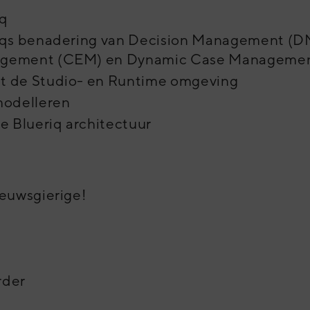
iq
riqs benadering van Decision Management (D
agement (CEM) en Dynamic Case Manageme
t de Studio- en Runtime omgeving
modelleren
e Blueriq architectuur
ieuwsgierige!
rder