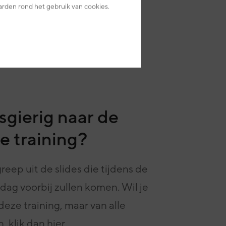
arden rond het gebruik van cookies.
 en kennis
sgierig naar de
e training?
reep uit de slides die tijdens de
 dag voorbij zullen komen. Wil je
deze training, maar van alle
, klik dan
hier
.