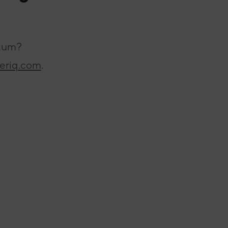
atum?
eriq.com
.