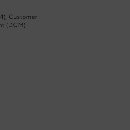
M), Customer
nt (DCM)