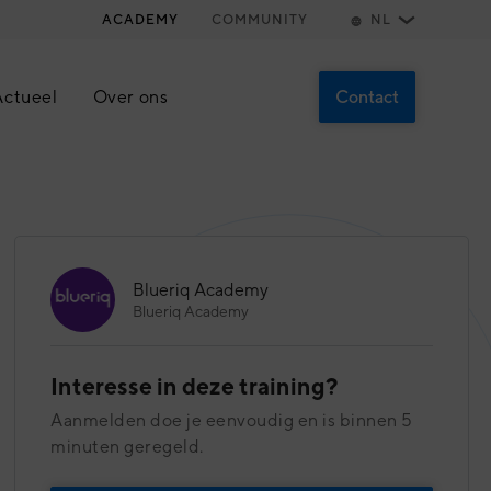
ACADEMY
COMMUNITY
NL
Contact
Actueel
Over ons
Over ons
Ontmoet het team
Werken bij
Blueriq Academy
Blueriq Academy
s
Stageopdrachten
Contact
Interesse in deze training?
Aanmelden doe je eenvoudig en is binnen 5
Plan een afspraak
minuten geregeld.