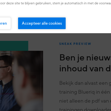
oor deze site te blijven gebruiken, stem je automatisch in met de voorwa
t modelleren van een domeinmodel, pagina’s
eren
Accepteer alle cookies
SNEAK PREVIEW
Ben je nieuw
inhoud van d
Bekijk dan alvast een g
training Blueriq in één
niet alleen de pdf van 
trainingen downloaden