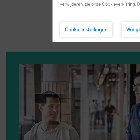
verwijderen, zie onze Cookieverklaring. D
Een begin met he
Cookie instellingen
Weig