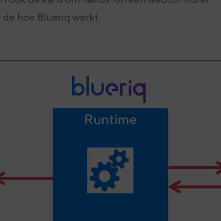
eving
onze experts
 de hoe Blueriq werkt.