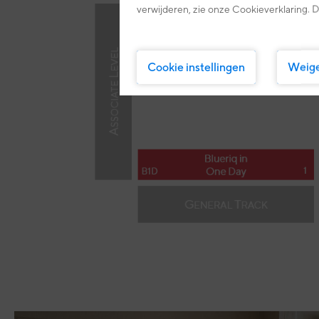
verwijderen, zie onze Cookieverklaring. D
Cookie instellingen
Weig