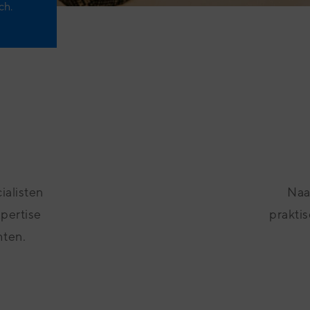
ch.
ialisten
Naas
xpertise
praktis
hten.