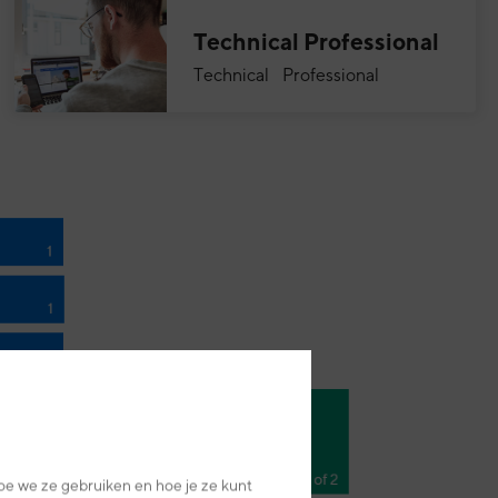
Technical Professional
Technical Professional
oe we ze gebruiken en hoe je ze kunt