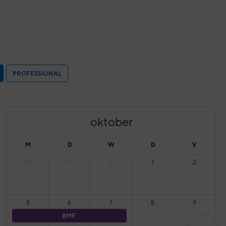
PROFESSIONAL
oktober
M
D
W
D
V
28
29
30
1
2
5
6
7
8
9
BMF