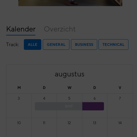
Kalender
Overzicht
Track:
ALLE
GENERAL
BUSINESS
TECHNICAL
augustus
M
D
W
D
V
3
4
5
6
7
BMF
10
11
12
13
14