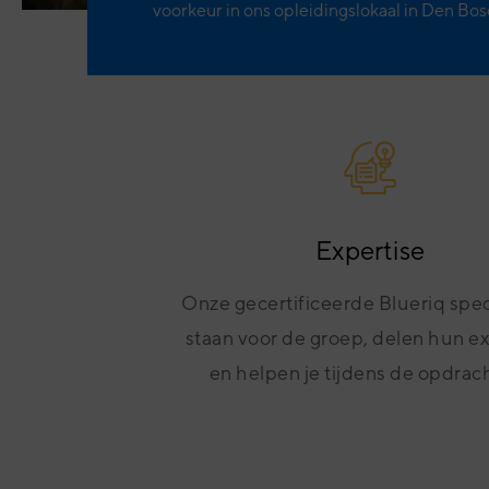
voorkeur in ons opleidingslokaal in Den Bos
Expertise
Onze gecertificeerde Blueriq spec
staan voor de groep, delen hun e
en helpen je tijdens de opdrac