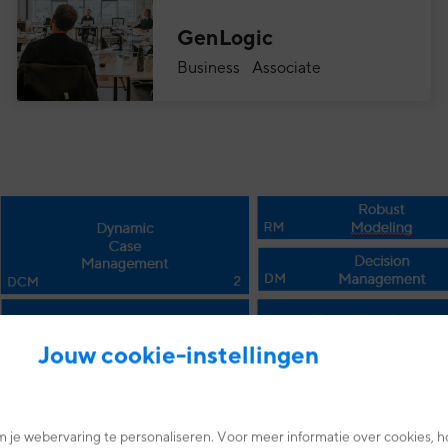
GenLogic
Business Associate
Jouw cookie-instellingen
 je webervaring te personaliseren. Voor meer informatie over cookies, h