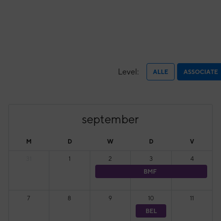
Level:
ALLE
ASSOCIATE
september
M
D
W
D
V
31
1
2
3
4
BMF
7
8
9
10
11
BEL