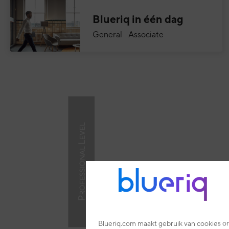
Blueriq in één dag
General Associate
Blueriq.com maakt gebruik van cookies om