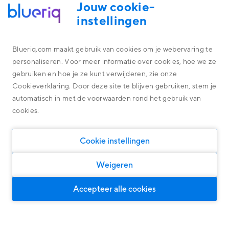
Jouw cookie-
instellingen
ACADEMY
Blueriq.com maakt gebruik van cookies om je webervaring te
Welkom op de Blueriq Academy
personaliseren. Voor meer informatie over cookies, hoe we ze
Platform
gebruiken en hoe je ze kunt verwijderen, zie onze
Wij kennen onze software technologie door en door. Deze
Alles omtrent de technologie achter ons platform
Cookieverklaring. Door deze site te blijven gebruiken, stem je
kennis delen we graag met business engineers, architecten en
Overheid
Blueriq Cloud
developers.
automatisch in met de voorwaarden rond het gebruik van
Financial Services
cookies.
Nieuwste features
Algemene oplossingen
Algemene oplossingen, geschikt voor iedere markt
Research
Software
Cookie instellingen
Klantcases
Persoonlijke klantreizen
Woningcorporaties
Ontdek wat onze oplossingen kunnen opleveren
Door middel van Dynamic Case Management
Weigeren
Klanten Overheid
Slimme klantinteracties
Voor intelligente en persoonlijke dialogen
Klanten Financial Services
Accepteer alle cookies
Compliance
Klanten Software
Over ons
Voor grip op governance, risk en wet & regelgeving