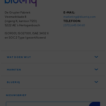
De Gruyter Fabriek
E-MAIL:
Veemarktkade 8
marketing@blueriq.com
(ingang K, kantoor 7120)
TELEFOON:
5222 AE 's Hertogenbosch
(073) 645 04 60
ISO9001, ISO27001,
ISAE 3402 II
en SOC 2 Type I
gecertificeerd
WAT DOEN WIJ?
Het Blueriq Platform
MARKTEN
Blueriq Cloud
Overheid
Nieuwste features
BLUERIQ
Financial Services
Persoonlijke klantreizen
Over ons
Software
Slimme klantinteracties
NIEUWSBRIEF
Partners
Woningcorporaties
Compliance
Academy
Klanten
User Experience