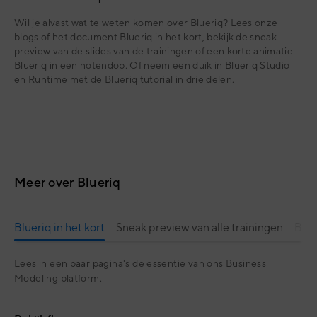
Wil je alvast wat te weten komen over Blueriq? Lees onze
blogs of het document Blueriq in het kort, bekijk de sneak
preview van de slides van de trainingen of een korte animatie
Blueriq in een notendop. Of neem een duik in Blueriq Studio
en Runtime met de Blueriq tutorial in drie delen.
Meer over Blueriq
Blueriq in het kort
Sneak preview van alle trainingen
Blue
Lees in een paar pagina's de essentie van ons Business
Modeling platform.