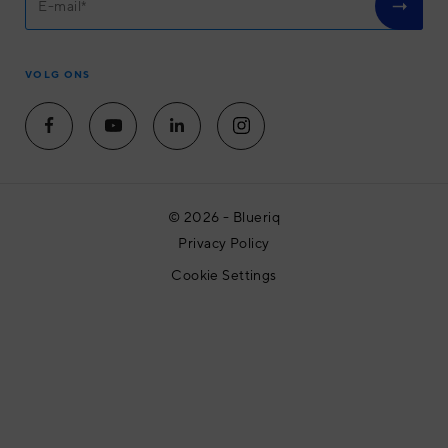
Community
Werken bij
Contact
VOLG ONS
Plan een afspraak
© 2026 - Blueriq
Privacy Policy
Cookie Settings