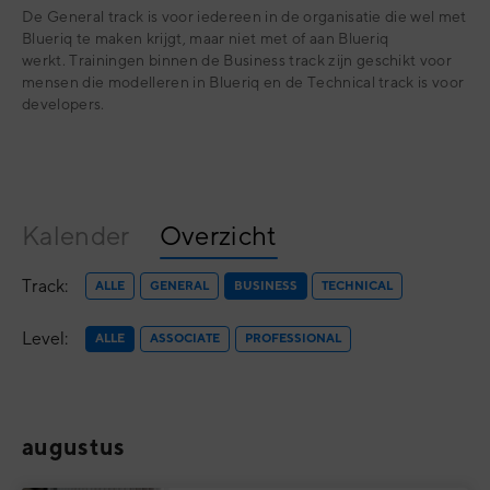
De General track is voor iedereen in de organisatie die wel met
Blueriq te maken krijgt, maar niet met of aan Blueriq
werkt.
Trainingen binnen de Business track zijn geschikt voor
mensen die modelleren in Blueriq en de Technical track is voor
developers.
Kalender
Overzicht
Track:
ALLE
GENERAL
BUSINESS
TECHNICAL
Level:
ALLE
ASSOCIATE
PROFESSIONAL
augustus