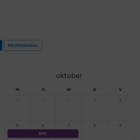
PROFESSIONAL
oktober
M
D
W
D
V
28
29
30
1
2
5
6
7
8
9
BMF