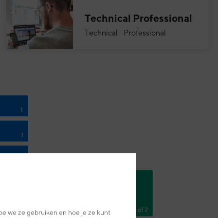
Technical Professional
Technical Professional
oe we ze gebruiken en hoe je ze kunt