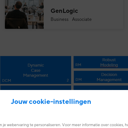
GenLogic
Business Associate
Jouw cookie-instellingen
 je webervaring te personaliseren. Voor meer informatie over cookies, h