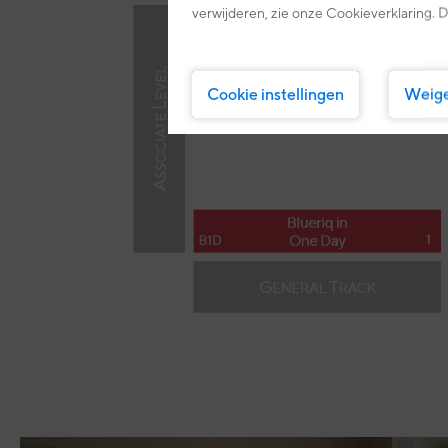
verwijderen, zie onze Cookieverklaring. D
Cookie instellingen
Weig