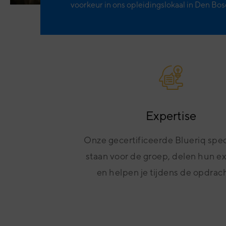
voorkeur in ons opleidingslokaal in Den Bos
Expertise
Onze gecertificeerde Blueriq spec
staan voor de groep, delen hun e
en helpen je tijdens de opdrac