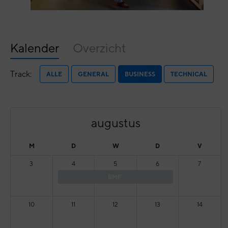
Kalender
Overzicht
Track:
ALLE
GENERAL
BUSINESS
TECHNICAL
augustus
M
D
W
D
V
3
4
5
6
7
BMF
10
11
12
13
14