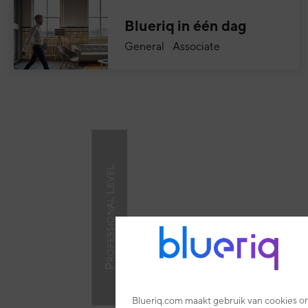
Blueriq in één dag
General Associate
Blueriq.com maakt gebruik van cookies om