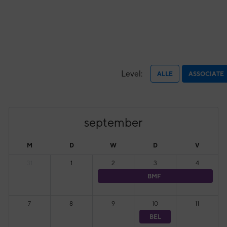
Level:
ALLE
ASSOCIATE
september
M
D
W
D
V
31
1
2
3
4
BMF
7
8
9
10
11
BEL