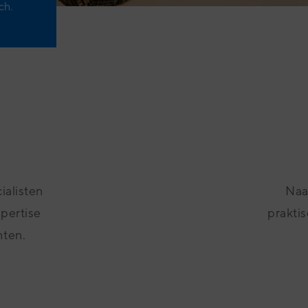
ch.
ialisten
Naas
xpertise
praktis
hten.