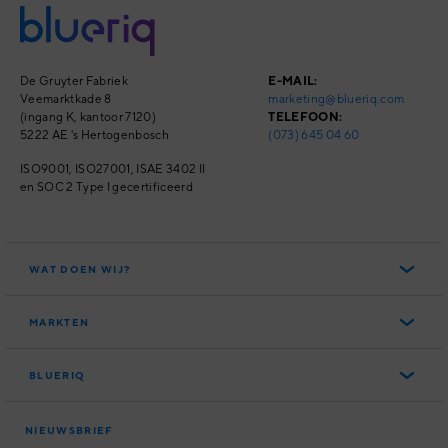
De Gruyter Fabriek
E-MAIL:
Veemarktkade 8
marketing@blueriq.com
(ingang K, kantoor 7120)
TELEFOON:
5222 AE 's Hertogenbosch
(073) 645 04 60
ISO9001, ISO27001,
ISAE 3402 II
en SOC 2 Type I
gecertificeerd
WAT DOEN WIJ?
Het Blueriq Platform
MARKTEN
Blueriq Cloud
Overheid
Nieuwste features
BLUERIQ
Financial Services
Persoonlijke klantreizen
Over ons
Software
Slimme klantinteracties
NIEUWSBRIEF
Partners
Woningcorporaties
Compliance