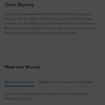
Over Blueriq
Wil je alvast wat te weten komen over Blueriq? Lees onze
blogs of het document Blueriq in het kort, bekijk de sneak
preview van de slides van de trainingen of een korte animatie
Blueriq in een notendop. Of neem een duik in Blueriq Studio
en Runtime met de Blueriq tutorial in drie delen.
Meer over Blueriq
Blueriq in het kort
Sneak preview van alle trainingen
Blue
Lees in een paar pagina's de essentie van ons Business
Modeling platform.