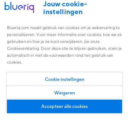
Jouw cookie-
instellingen
ACADEMY
Blueriq.com maakt gebruik van cookies om je webervaring te
Welkom op de Blueriq Academy
personaliseren. Voor meer informatie over cookies, hoe we ze
Platform
gebruiken en hoe je ze kunt verwijderen, zie onze
Wij kennen onze software technologie door en door. Deze
Alles omtrent de technologie achter ons platform
Cookieverklaring. Door deze site te blijven gebruiken, stem je
kennis delen we graag met business engineers, architecten en
Overheid
Blueriq Cloud
developers.
automatisch in met de voorwaarden rond het gebruik van
Financial Services
cookies.
Nieuwste features
Algemene oplossingen
Algemene oplossingen, geschikt voor iedere markt
Research
Software
Cookie instellingen
Klantcases
Persoonlijke klantreizen
Woningcorporaties
Ontdek wat onze oplossingen kunnen opleveren
Door middel van Dynamic Case Management
Weigeren
Klanten Overheid
Slimme klantinteracties
Voor intelligente en persoonlijke dialogen
Klanten Financial Services
Accepteer alle cookies
Compliance
Klanten Software
Over ons
Voor grip op governance, risk en wet & regelgeving