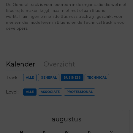
De General track is voor iedereen in de organisatie die wel met
Blueriq te maken krijgt, maar niet met of aan Blueriq
werkt.
Trainingen binnen de Business track zijn geschikt voor
mensen die modelleren in Blueriq en de Technical track is voor
developers.
Kalender
Overzicht
Track:
ALLE
GENERAL
BUSINESS
TECHNICAL
Level:
ALLE
ASSOCIATE
PROFESSIONAL
augustus
M
D
W
D
V