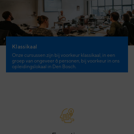
Klassikaal
Onze cursussen zijn bij voorkeur klassikaal, in een
groep van ongeveer 6 personen, bij voorkeur in ons
opleidingslokaal in Den Bosch.