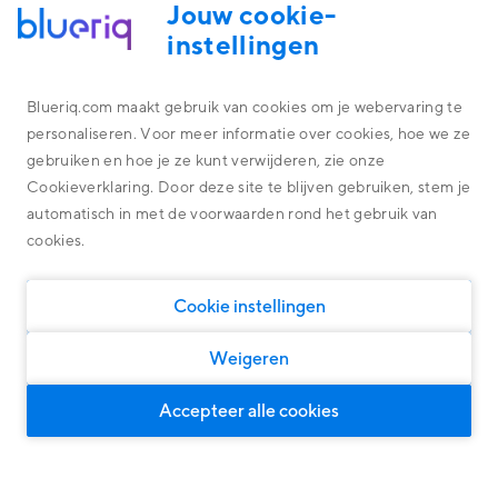
Jouw cookie-
instellingen
ACADEMY
Blueriq.com maakt gebruik van cookies om je webervaring te
Welkom op de Blueriq Academy
personaliseren. Voor meer informatie over cookies, hoe we ze
Platform
gebruiken en hoe je ze kunt verwijderen, zie onze
Wij kennen onze software technologie door en door. Deze
Alles omtrent de technologie achter ons platform
Cookieverklaring. Door deze site te blijven gebruiken, stem je
kennis delen we graag met business engineers, architecten en
Overheid
Blueriq Cloud
developers.
automatisch in met de voorwaarden rond het gebruik van
Financial Services
cookies.
Nieuwste features
Algemene oplossingen
Algemene oplossingen, geschikt voor iedere markt
Research
Software
Cookie instellingen
Klantcases
Persoonlijke klantreizen
Woningcorporaties
Ontdek wat onze oplossingen kunnen opleveren
Door middel van Dynamic Case Management
Weigeren
Klanten Overheid
Slimme klantinteracties
Voor intelligente en persoonlijke dialogen
Klanten Financial Services
Accepteer alle cookies
Compliance
Klanten Software
Over ons
Voor grip op governance, risk en wet & regelgeving