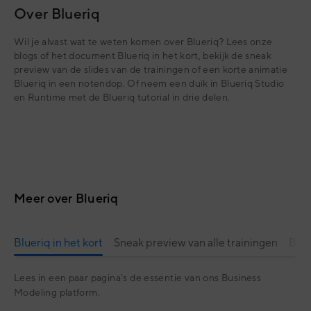
Over Blueriq
Wil je alvast wat te weten komen over Blueriq? Lees onze
blogs of het document Blueriq in het kort, bekijk de sneak
preview van de slides van de trainingen of een korte animatie
Blueriq in een notendop. Of neem een duik in Blueriq Studio
en Runtime met de Blueriq tutorial in drie delen.
Meer over Blueriq
Blueriq in het kort
Sneak preview van alle trainingen
Blue
Lees in een paar pagina's de essentie van ons Business
Modeling platform.