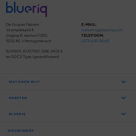
De Gruyter Fabriek
E-MAIL:
Veemarktkade 8
marketing@blueriq.com
(ingang K, kantoor 7120)
TELEFOON:
5222 AE 's Hertogenbosch
(073) 645 04 60
ISO9001, ISO27001,
ISAE 3402 II
en SOC 2 Type I
gecertificeerd
WAT DOEN WIJ?
Het Blueriq Platform
MARKTEN
Blueriq Cloud
Overheid
Nieuwste features
BLUERIQ
Financial Services
Persoonlijke klantreizen
Over ons
Software
Slimme klantinteracties
NIEUWSBRIEF
Partners
Woningcorporaties
Compliance