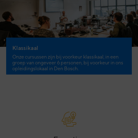
Klassikaal
Onze cursussen zijn bij voorkeur klassikaal, in een
groep van ongeveer 6 personen, bij voorkeur in ons
opleidingslokaal in Den Bosch.