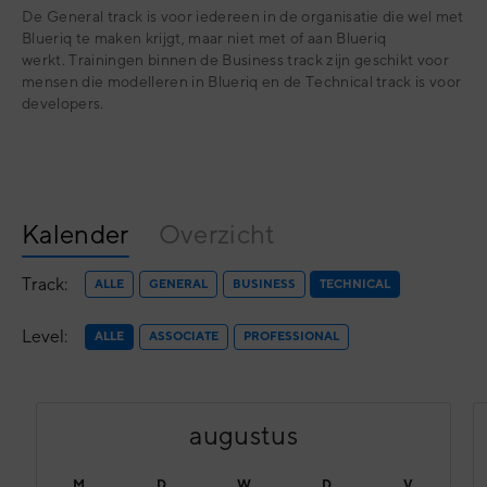
De General track is voor iedereen in de organisatie die wel met
Blueriq te maken krijgt, maar niet met of aan Blueriq
werkt.
Trainingen binnen de Business track zijn geschikt voor
mensen die modelleren in Blueriq en de Technical track is voor
developers.
Kalender
Overzicht
Track:
ALLE
GENERAL
BUSINESS
TECHNICAL
Level:
ALLE
ASSOCIATE
PROFESSIONAL
augustus
M
D
W
D
V